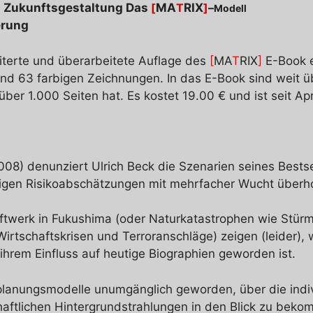
d Zukunftsgestaltung Das
[
MA
T
RIX
]
–
Modell
erung
eiterte und überarbeitete Auflage des
[
MA
T
RIX
]
E-Book e
d 63 farbigen Zeichnungen. In das E-Book sind weit üb
ber 1.000 Seiten hat. Es kostet 19.00 € und ist seit Apr
2008) denunziert Ulrich Beck die Szenarien seines Bestse
aligen Risikoabschätzungen mit mehrfacher Wucht überho
raftwerk in Fukushima (oder Naturkatastrophen wie St
schaftskrisen und Terroranschläge) zeigen (leider), w
ihrem Einfluss auf heutige Biographien geworden ist.
planungsmodelle unumgänglich geworden, über die indiv
schaftlichen Hintergrundstrahlungen in den Blick zu bek