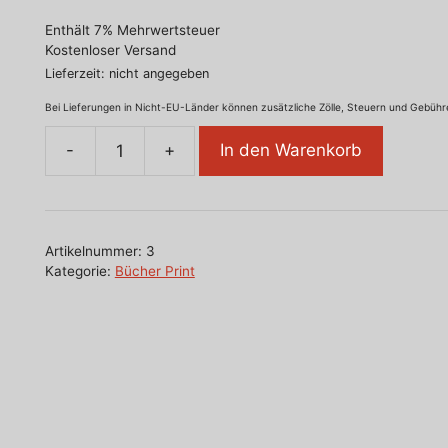
Enthält 7% Mehrwertsteuer
Kostenloser Versand
Lieferzeit: nicht angegeben
Bei Lieferungen in Nicht-EU-Länder können zusätzliche Zölle, Steuern und Gebühre
In den Warenkorb
Schritte
auf
dem
Weg
Artikelnummer:
3
zu
Kategorie:
Bücher Print
einer
Theorie
der
Präzision
des
Ungefähren
Menge