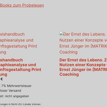
E-Books zum Probelesen
ishandbuch
Der Ernst des Lebens. 
raphieanalyse und
Nutzen einer Konzepte
nftsgestaltung Print
Ernst Jünger im [MATRI
ung
Coaching
0
€
t 7% Mehrwertsteuer
loser Versand
eit: nicht angegeben
erungen in Nicht-EU-Länder können