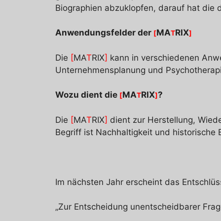
Biographien abzuklopfen, darauf hat die d
Anwendungsfelder der
MA
RIX
[
T
]
Die
[
MA
T
RIX
]
kann in verschiedenen Anwe
Unternehmensplanung und Psychotherapie
Wozu dient die
MA
RIX
?
[
T
]
Die
[
MA
T
RIX
]
dient zur Herstellung, Wied
Begriff ist Nachhaltigkeit und historisc
Im nächsten Jahr erscheint das Entschlü
„Zur Entscheidung unentscheidbarer Frag