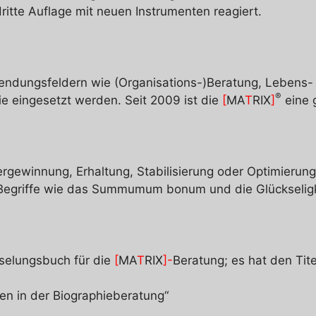
ritte Auflage mit neuen Instrumenten reagiert.
ndungsfeldern wie (Organisations-)Beratung, Lebens- 
®
 eingesetzt werden. Seit 2009 ist die
[
MA
T
RIX
]
eine 
ergewinnung, Erhaltung, Stabilisierung oder Optimierun
he Begriffe wie das Summumum bonum und die Glückseligk
sselungsbuch für die
[
MA
T
RIX
]-
Beratung; es hat den Tite
en in der Biographieberatung“