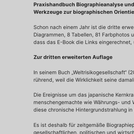
Praxishandbuch Biographieanalyse un
Werkzeuge zur biographischen Orienti
Schon nach einem Jahr ist die dritte erw
Diagrammen, 8 Tabellen, 81 Farbphotos un
dass das E-Book die Links eingerechnet, ü
Zur dritten erweiterten Auflage
In seinem Buch „Weltrisikogesellschaft“ (
rührend, weil die Wirklichkeit seine dam
Die Ereignisse um das japanische Kernk
menschengemachte wie Währungs- und Wirt
diese chronische Hintergrundstrahlung in 
Es ist deshalb für zeitgemäße Biographie
gesellschaftlichen, politischen und wirt