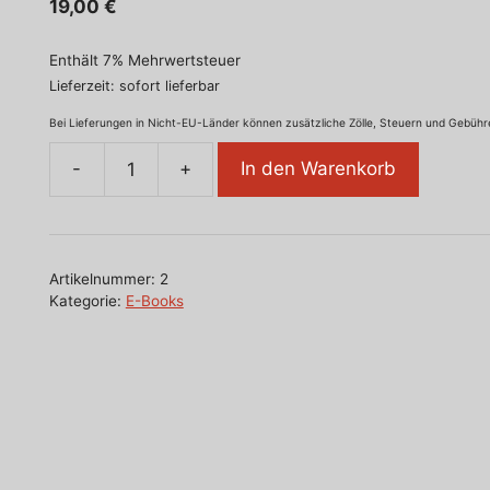
19,00
€
Enthält 7% Mehrwertsteuer
Lieferzeit: sofort lieferbar
Bei Lieferungen in Nicht-EU-Länder können zusätzliche Zölle, Steuern und Gebühre
-
+
In den Warenkorb
Praxishandbuch
Biographieanalyse
und
Zukunftsgestaltung
Artikelnummer:
2
E-
Kategorie:
E-Books
Book
[Digital]
Menge