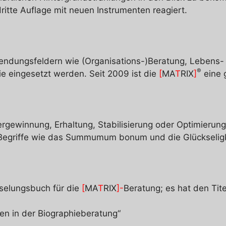
ritte Auflage mit neuen Instrumenten reagiert.
ndungsfeldern wie (Organisations-)Beratung, Lebens- 
®
 eingesetzt werden. Seit 2009 ist die
[
MA
T
RIX
]
eine 
ergewinnung, Erhaltung, Stabilisierung oder Optimierun
he Begriffe wie das Summumum bonum und die Glückseligk
sselungsbuch für die
[
MA
T
RIX
]-
Beratung; es hat den Tite
en in der Biographieberatung“