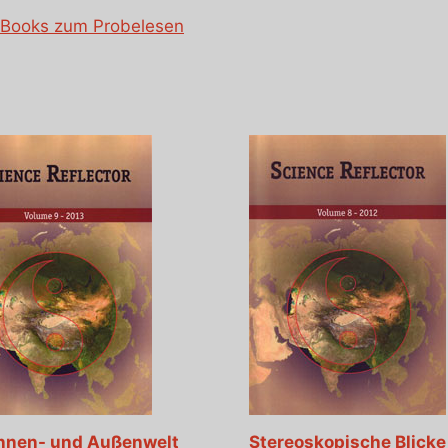
E-Books zum Probelesen
Innen- und Außenwelt
Stereoskopische Blicke