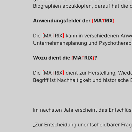
Biographien abzuklopfen, darauf hat die d
Anwendungsfelder der
MA
RIX
[
T
]
Die
[
MA
T
RIX
]
kann in verschiedenen Anwe
Unternehmensplanung und Psychotherapie
Wozu dient die
MA
RIX
?
[
T
]
Die
[
MA
T
RIX
]
dient zur Herstellung, Wied
Begriff ist Nachhaltigkeit und historisc
Im nächsten Jahr erscheint das Entschlü
„Zur Entscheidung unentscheidbarer Frag