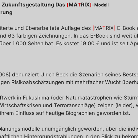
d Zukunftsgestaltung Das
[
MA
T
RIX
]
–
Modell
erung
eiterte und überarbeitete Auflage des
[
MA
T
RIX
]
E-Book e
d 63 farbigen Zeichnungen. In das E-Book sind weit üb
ber 1.000 Seiten hat. Es kostet 19.00 € und ist seit Apr
2008) denunziert Ulrich Beck die Szenarien seines Bestse
aligen Risikoabschätzungen mit mehrfacher Wucht überho
raftwerk in Fukushima (oder Naturkatastrophen wie St
schaftskrisen und Terroranschläge) zeigen (leider), w
ihrem Einfluss auf heutige Biographien geworden ist.
planungsmodelle unumgänglich geworden, über die indiv
schaftlichen Hintergrundstrahlungen in den Blick zu bek